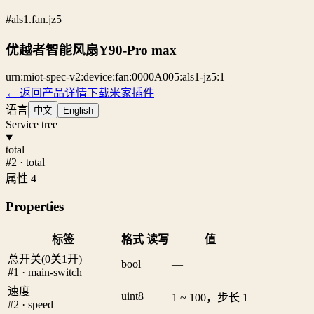
#als1.fan.jz5
优越者智能风扇Y90-Pro max
urn:miot-spec-v2:device:fan:0000A005:als1-jz5:1
← 返回产品详情
下载米家插件
语言
中文
English
Service tree
total
#2 · total
属性 4
Properties
标签
格式
读写
值
总开关(0关1开)
bool
—
#1 · main-switch
速度
uint8
1 ~ 100，步长 1
#2 · speed