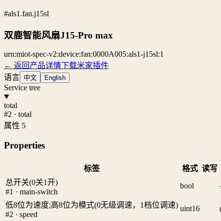
#als1.fan.j15sl
双鹿智能风扇J15-Pro max
urn:miot-spec-v2:device:fan:0000A005:als1-j15sl:1
← 返回产品详情
下载米家插件
语言
中文
English
Service tree
total
#2 · total
属性 5
Properties
标签
格式
读写
总开关(0关1开)
bool
#1 · main-switch
低8位为速度;高8位为模式(0无级调速，1档位调速)
uint16
#2 · speed