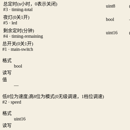
总定时(n小时，0表示关闭)
uint8
#3 · timing-total
夜灯(0关1开)
bool
#5 · led
剩余定时(分钟)
uint16
#4 · timing-remaining
总开关(0关1开)
#1 · main-switch
格式
bool
读写
值
—
低8位为速度;高8位为模式(0无级调速，1档位调速)
#2 · speed
格式
uint16
读写