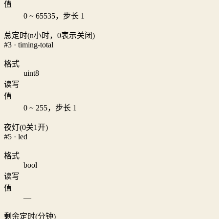
值
0 ~ 65535，步长 1
总定时(n小时，0表示关闭)
#3 · timing-total
格式
uint8
读写
值
0 ~ 255，步长 1
夜灯(0关1开)
#5 · led
格式
bool
读写
值
—
剩余定时(分钟)