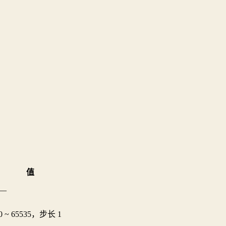
值
—
0 ~ 65535，步长 1