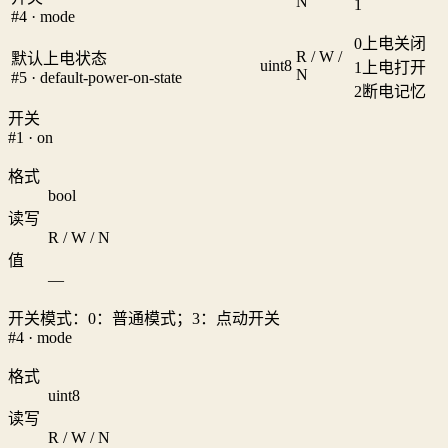
N
1
#4 · mode
0
上电关闭
R / W /
默认上电状态
uint8
1
上电打开
N
#5 · default-power-on-state
2
断电记忆
开关
#1 · on
格式
bool
读写
R / W / N
值
—
开关模式：0：普通模式；3：点动开关
#4 · mode
格式
uint8
读写
R / W / N