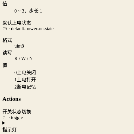
值
0 ~ 3，步长 1
默认上电状态
#5 · default-power-on-state
格式
uint8
读写
R / W / N
值
0
上电关闭
1
上电打开
2
断电记忆
Actions
开关状态切换
#1 · toggle
指示灯