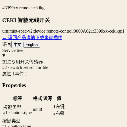
#3399xx.remote.cekikg
CEKI 智能无线开关
urn:miot-spec-v2:device:remote-control:0000A021:3399xx-cekikg:1
← 返回产品详情
下载米家插件
语言
中文
English
Service tree
BLE专用开关传感器
#2 · switch-sensor-for-ble
属性 1
事件 1
Properties
标签
格式
读写
值
1
左键
按键类型
uint8
#1 · button-type
2
右键
按键类型
#1 · button-type