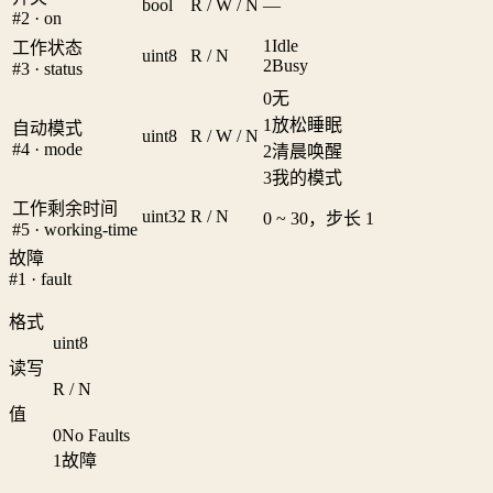
bool
R / W / N
—
#2 · on
1
Idle
工作状态
uint8
R / N
2
Busy
#3 · status
0
无
1
放松睡眠
自动模式
uint8
R / W / N
#4 · mode
2
清晨唤醒
3
我的模式
工作剩余时间
uint32
R / N
0 ~ 30，步长 1
#5 · working-time
故障
#1 · fault
格式
uint8
读写
R / N
值
0
No Faults
1
故障