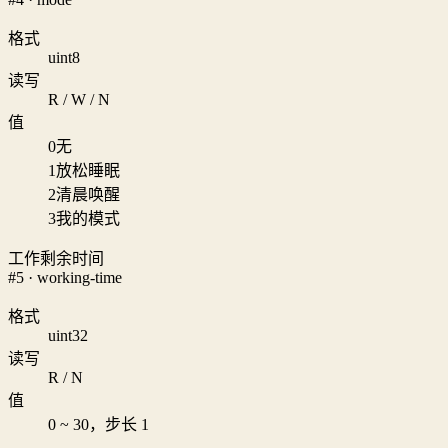
格式
uint8
读写
R / W / N
值
0
无
1
放松睡眠
2
清晨唤醒
3
我的模式
工作剩余时间
#5 · working-time
格式
uint32
读写
R / N
值
0 ~ 30，步长 1