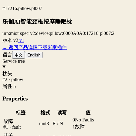
#17216.pillow.pl007
乐伽AI智能颈椎按摩睡眠枕
urn:miot-spec-v2:device:pillow:0000A0A0:17216-pl007:2
版本
v2
v1
← 返回产品详情
下载米家插件
语言
中文
English
Service tree
枕头
#2 · pillow
属性 5
Properties
标签
格式
读写
值
0
No Faults
故障
uint8
R / N
1
故障
#1 · fault
开关