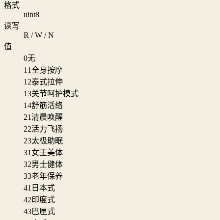
格式
uint8
读写
R / W / N
值
0
无
11
全身按摩
12
泰式拉伸
13
关节呵护模式
14
舒筋活络
21
清晨唤醒
22
活力飞扬
23
太极助眠
31
女王美体
32
男士健体
33
老年保养
41
日本式
42
印度式
43
巴厘式