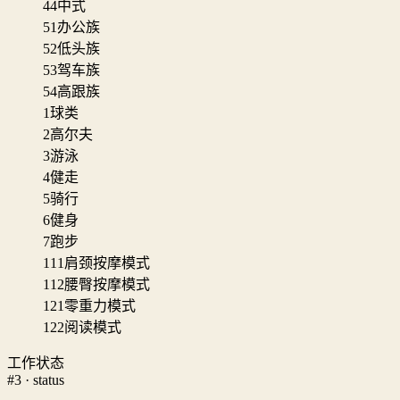
44
中式
51
办公族
52
低头族
53
驾车族
54
高跟族
1
球类
2
高尔夫
3
游泳
4
健走
5
骑行
6
健身
7
跑步
111
肩颈按摩模式
112
腰臀按摩模式
121
零重力模式
122
阅读模式
工作状态
#3 · status