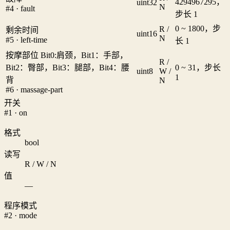
4294967295，
uint32
N
#4 · fault
步长 1
0 ~ 1800，步
R /
剩余时间
uint16
N
#5 · left-time
长 1
按摩部位 Bit0:肩颈，Bit1：手部，
R /
Bit2：臀部，Bit3：腿部，Bit4：腰
0 ~ 31，步长
uint8
W /
1
背
N
#6 · massage-part
开关
#1 · on
格式
bool
读写
R / W / N
值
—
程序模式
#2 · mode