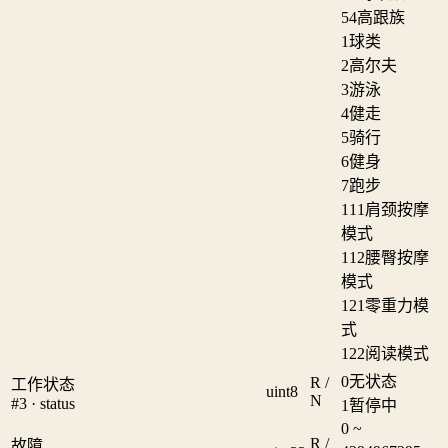
54
高跟族
1
球类
2
高尔夫
3
游泳
4
健走
5
骑行
6
健身
7
跑步
111
肩颈按摩
模式
112
腰臀按摩
模式
121
零重力模
式
122
阅读模式
0
无状态
R /
工作状态
uint8
N
#3 · status
1
暂停中
0 ~
R /
故障