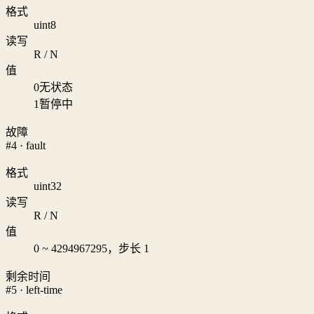
格式
uint8
读写
R / N
值
0
无状态
1
暂停中
故障
#4 · fault
格式
uint32
读写
R / N
值
0 ~ 4294967295，步长 1
剩余时间
#5 · left-time