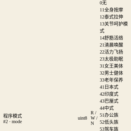
0
无
11
全身按摩
12
泰式拉伸
13
关节呵护模
式
14
舒筋活络
21
清晨唤醒
22
活力飞扬
23
太极助眠
31
女王美体
32
男士健体
33
老年保养
41
日本式
42
印度式
43
巴厘式
44
中式
R /
51
办公族
程序模式
uint8
W /
#2 · mode
52
低头族
N
53
驾车族