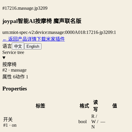
#17216.massage.jp3209
joypal智能AI按摩椅 魔声联名版
urn:miot-spec-v2:device:massage:0000A018:17216-jp3209:1
← 返回产品详情
下载米家插件
语言
中文
English
Service tree
按摩椅
#2 · massage
属性 6
动作 1
Properties
读
标签
格式
值
写
R /
开关
bool
W /
—
#1 · on
N