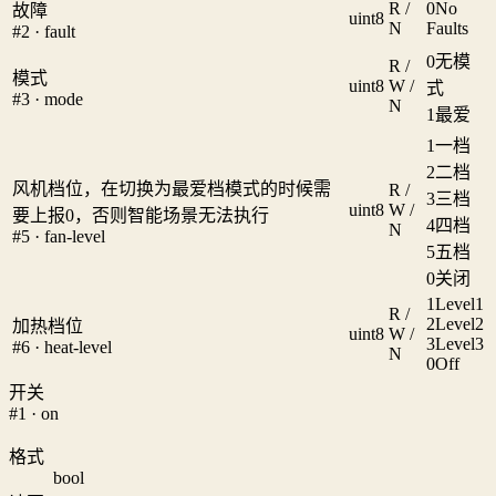
R /
0
No
故障
uint8
N
Faults
#2 · fault
0
无模
R /
模式
uint8
W /
式
#3 · mode
N
1
最爱
1
一档
2
二档
风机档位，在切换为最爱档模式的时候需
R /
3
三档
uint8
W /
要上报0，否则智能场景无法执行
4
四档
N
#5 · fan-level
5
五档
0
关闭
1
Level1
R /
2
Level2
加热档位
uint8
W /
3
Level3
#6 · heat-level
N
0
Off
开关
#1 · on
格式
bool