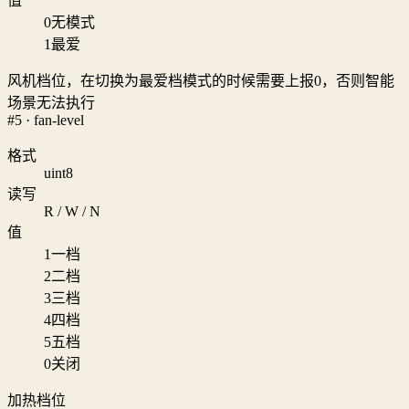
值
0
无模式
1
最爱
风机档位，在切换为最爱档模式的时候需要上报0，否则智能
场景无法执行
#5 · fan-level
格式
uint8
读写
R / W / N
值
1
一档
2
二档
3
三档
4
四档
5
五档
0
关闭
加热档位