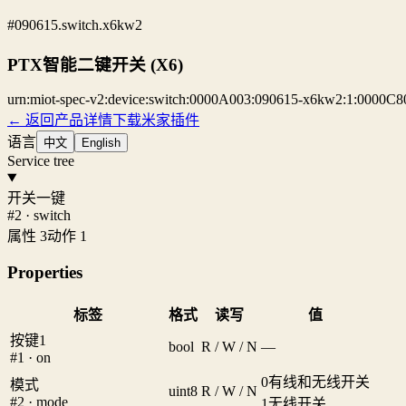
#090615.switch.x6kw2
PTX智能二键开关 (X6)
urn:miot-spec-v2:device:switch:0000A003:090615-x6kw2:1:0000C8
← 返回产品详情
下载米家插件
语言
中文
English
Service tree
开关一键
#2 · switch
属性 3
动作 1
Properties
标签
格式
读写
值
按键1
bool
R / W / N
—
#1 · on
0
有线和无线开关
模式
uint8
R / W / N
#2 · mode
1
无线开关