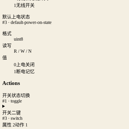
1
无线开关
默认上电状态
#3 · default-power-on-state
格式
uint8
读写
R / W / N
值
0
上电关闭
1
断电记忆
Actions
开关状态切换
#1 · toggle
开关二键
#3 · switch
属性 2
动作 1