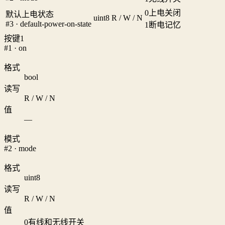
0
上电关闭
默认上电状态
uint8
R / W / N
#3 · default-power-on-state
1
断电记忆
按键1
#1 · on
格式
bool
读写
R / W / N
值
—
模式
#2 · mode
格式
uint8
读写
R / W / N
值
0
有线和无线开关