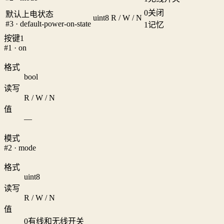
0
关闭
默认上电状态
uint8
R / W / N
#3 · default-power-on-state
1
记忆
按键1
#1 · on
格式
bool
读写
R / W / N
值
—
模式
#2 · mode
格式
uint8
读写
R / W / N
值
0
有线和无线开关