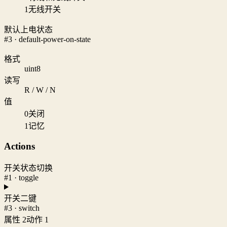
1
无线开关
默认上电状态
#3 · default-power-on-state
格式
uint8
读写
R / W / N
值
0
关闭
1
记忆
Actions
开关状态切换
#1 · toggle
开关二键
#3 · switch
属性 2
动作 1