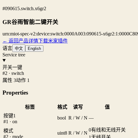
#090615.switch.x6gr2
GR谷雨智能二键开关
urn:miot-spec-v2:device:switch:0000A003:090615-x6gr2:1:0000C80
← 返回产品详情
下载米家插件
语言
中文
English
Service tree
开关一键
#2 · switch
属性 3
动作 1
Properties
标签
格式
读写
值
按键1
bool
R / W / N
—
#1 · on
0
有线和无线开关
模式
uint8
R / W / N
#2 · mode
1
无线开关