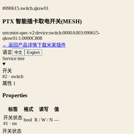
#090615.switch.qksw01
PTX 智能插卡取电开关(MESH)
urn:miot-spec-v2:device:switch:0000A003:090615-
qksw01:1:0000C808
← 返回产品详情
下载米家插件
语言
中文
English
Service tree
开关
#2 · switch
属性 1
Properties
标签
格式
读写
值
开关状态
bool
R / W / N
—
#1 · on
开关状态