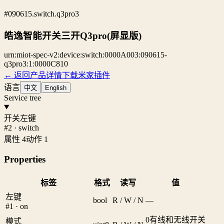
#090615.switch.q3pro3
皓逸智能开关三开Q3pro(屏显版)
urn:miot-spec-v2:device:switch:0000A003:090615-
q3pro3:1:0000C810
← 返回产品详情
下载米家插件
语言
中文
English
Service tree
开关左键
#2 · switch
属性 4
动作 1
Properties
标签
格式
读写
值
左键
bool
R / W / N
—
#1 · on
0
有线和无线开关
模式