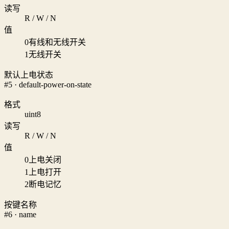
读写
R / W / N
值
0
有线和无线开关
1
无线开关
默认上电状态
#5 · default-power-on-state
格式
uint8
读写
R / W / N
值
0
上电关闭
1
上电打开
2
断电记忆
按键名称
#6 · name