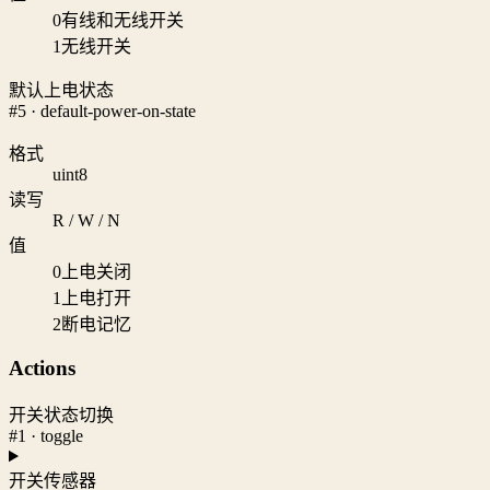
0
有线和无线开关
1
无线开关
默认上电状态
#5 · default-power-on-state
格式
uint8
读写
R / W / N
值
0
上电关闭
1
上电打开
2
断电记忆
Actions
开关状态切换
#1 · toggle
开关传感器