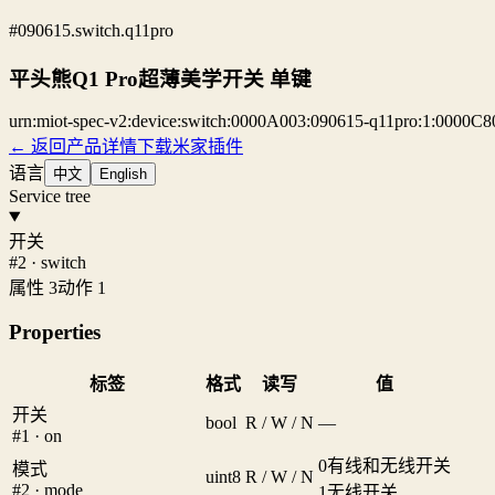
#090615.switch.q11pro
平头熊Q1 Pro超薄美学开关 单键
urn:miot-spec-v2:device:switch:0000A003:090615-q11pro:1:0000C8
← 返回产品详情
下载米家插件
语言
中文
English
Service tree
开关
#2 · switch
属性 3
动作 1
Properties
标签
格式
读写
值
开关
bool
R / W / N
—
#1 · on
0
有线和无线开关
模式
uint8
R / W / N
#2 · mode
1
无线开关