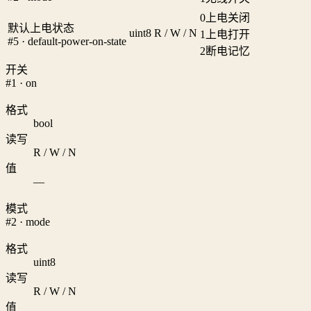
0
上电关闭
默认上电状态
uint8
R / W / N
1
上电打开
#5 · default-power-on-state
2
断电记忆
开关
#1 · on
格式
bool
读写
R / W / N
值
—
模式
#2 · mode
格式
uint8
读写
R / W / N
值