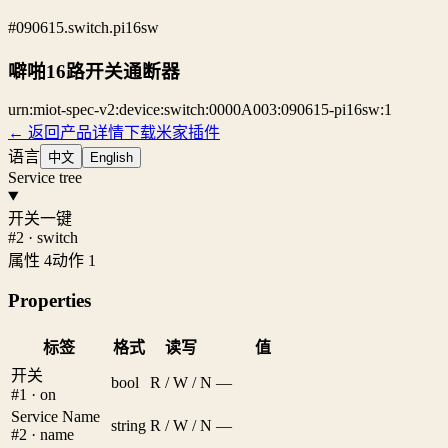
#090615.switch.pi16sw
噼啪16路开关通断器
urn:miot-spec-v2:device:switch:0000A003:090615-pi16sw:1
← 返回产品详情
下载米家插件
语言
中文
English
Service tree
开关一键
#2 · switch
属性 4
动作 1
Properties
标签
格式
读写
值
开关
bool
R / W / N
—
#1 · on
Service Name
string
R / W / N
—
#2 · name