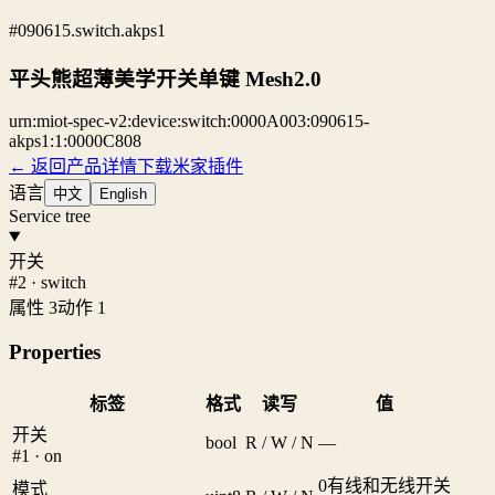
#090615.switch.akps1
平头熊超薄美学开关单键 Mesh2.0
urn:miot-spec-v2:device:switch:0000A003:090615-
akps1:1:0000C808
← 返回产品详情
下载米家插件
语言
中文
English
Service tree
开关
#2 · switch
属性 3
动作 1
Properties
标签
格式
读写
值
开关
bool
R / W / N
—
#1 · on
0
有线和无线开关
模式