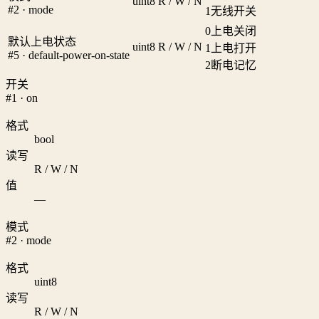
uint8
R / W / N
#2 · mode
1
无线开关
0
上电关闭
默认上电状态
uint8
R / W / N
1
上电打开
#5 · default-power-on-state
2
断电记忆
开关
#1 · on
格式
bool
读写
R / W / N
值
—
模式
#2 · mode
格式
uint8
读写
R / W / N