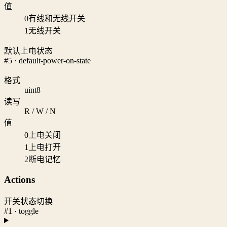
值
0
有线和无线开关
1
无线开关
默认上电状态
#5 · default-power-on-state
格式
uint8
读写
R / W / N
值
0
上电关闭
1
上电打开
2
断电记忆
Actions
开关状态切换
#1 · toggle