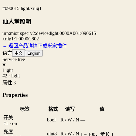
#090615.light.xrlig1
仙人掌照明
urn:miot-spec-v2:device:light:0000A001:090615-
xrlig1:1:0000C802
← 返回产品详情
下载米家插件
语言
中文
English
Service tree
Light
#2 · light
属性 3
Properties
标签
格式
读写
值
开关
bool
R / W / N
—
#1 · on
亮度
uint8
R / W / N
1 ~ 100，步长 1