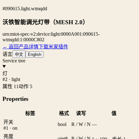
#090615.light.wtmqdd
沃铁智能调光灯带（MESH 2.0）
urn:miot-spec-v2:device:light:0000A001:090615-
wtmqdd:1:0000C802
← 返回产品详情
下载米家插件
语言
中文
English
Service tree
灯
#2 · light
属性 11
动作 5
Properties
标签
格式
读写
值
开关
bool
R / W / N
—
#1 · on
亮度
uint8
R / W / N