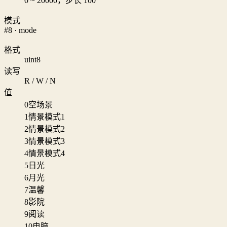
0 ~ 20000，步长 100
模式
#8 · mode
格式
uint8
读写
R / W / N
值
0
空场景
1
情景模式1
2
情景模式2
3
情景模式3
4
情景模式4
5
日光
6
月光
7
温馨
8
影院
9
阅读
10
电脑