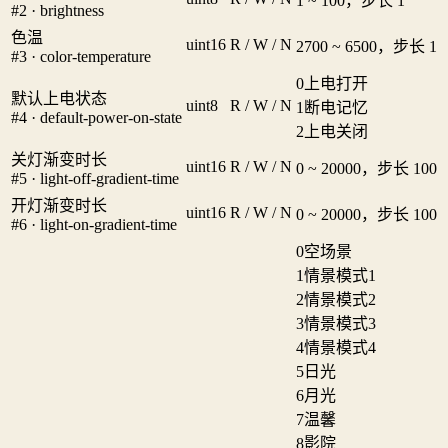
1 ~ 100，步长 1
#2 · brightness
色温
uint16
R / W / N
2700 ~ 6500，步长 1
#3 · color-temperature
0
上电打开
默认上电状态
uint8
R / W / N
1
断电记忆
#4 · default-power-on-state
2
上电关闭
关灯渐变时长
uint16
R / W / N
0 ~ 20000，步长 100
#5 · light-off-gradient-time
开灯渐变时长
uint16
R / W / N
0 ~ 20000，步长 100
#6 · light-on-gradient-time
0
空场景
1
情景模式1
2
情景模式2
3
情景模式3
4
情景模式4
5
日光
6
月光
7
温馨
8
影院