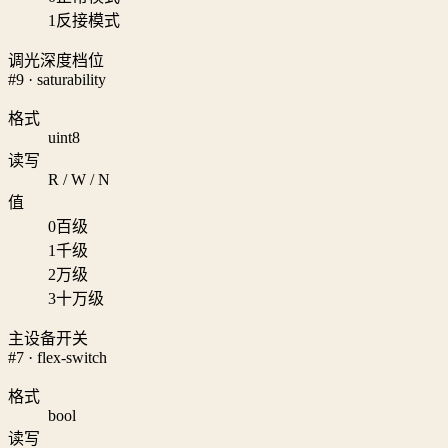
1
反接模式
调光深度档位
#9 · saturability
格式
uint8
读写
R / W / N
值
0
百级
1
千级
2
万级
3
十万级
主设备开关
#7 · flex-switch
格式
bool
读写