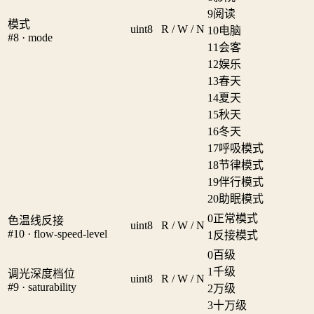
9
阅读
模式
uint8
R / W / N
10
电脑
#8 · mode
11
会客
12
娱乐
13
春天
14
夏天
15
秋天
16
冬天
17
呼吸模式
18
节律模式
19
伴行模式
20
助眠模式
0
正常模式
色温线反接
uint8
R / W / N
#10 · flow-speed-level
1
反接模式
0
百级
1
千级
调光深度档位
uint8
R / W / N
#9 · saturability
2
万级
3
十万级