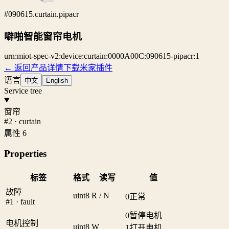
#090615.curtain.pipacr
噼啪智能窗帘电机
urn:miot-spec-v2:device:curtain:0000A00C:090615-pipacr:1
← 返回产品详情
下载米家插件
语言
中文
English
Service tree
窗帘
#2 · curtain
属性 6
Properties
标签
格式
读写
值
故障
uint8
R / N
0
正常
#1 · fault
0
暂停电机
电机控制
uint8
W
1
打开电机