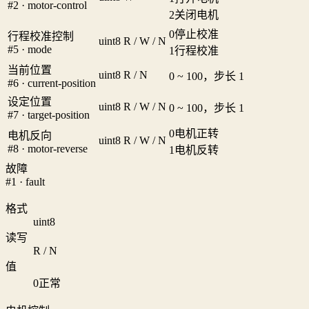
#2 · motor-control
2
关闭电机
0
停止校准
行程校准控制
uint8
R / W / N
#5 · mode
1
行程校准
当前位置
uint8
R / N
0 ~ 100，步长 1
#6 · current-position
设定位置
uint8
R / W / N
0 ~ 100，步长 1
#7 · target-position
0
电机正转
电机反向
uint8
R / W / N
#8 · motor-reverse
1
电机反转
故障
#1 · fault
格式
uint8
读写
R / N
值
0
正常