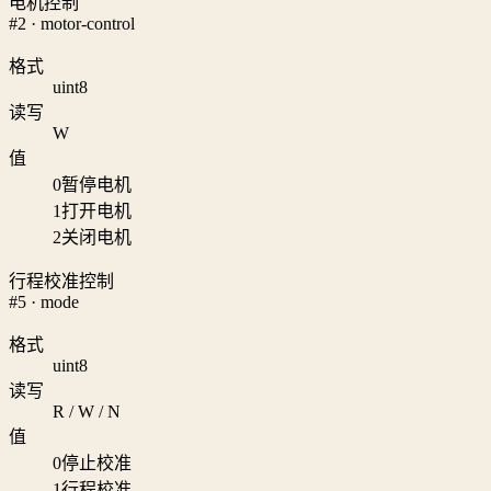
电机控制
#2 · motor-control
格式
uint8
读写
W
值
0
暂停电机
1
打开电机
2
关闭电机
行程校准控制
#5 · mode
格式
uint8
读写
R / W / N
值
0
停止校准
1
行程校准