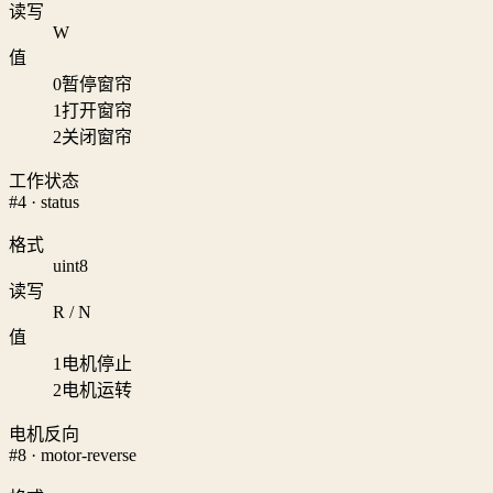
读写
W
值
0
暂停窗帘
1
打开窗帘
2
关闭窗帘
工作状态
#4 · status
格式
uint8
读写
R / N
值
1
电机停止
2
电机运转
电机反向
#8 · motor-reverse