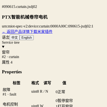
#090615.curtain.jxdj02
PTX智能机械卷帘电机
urn:miot-spec-v2:device:curtain:0000A00C:090615-jxdj02:1
← 返回产品详情
下载米家插件
语言
中文
English
Service tree
窗帘
#2 · curtain
属性 4
Properties
标签
格式
读写
值
故障
uint8
R / N
0
正常
#1 · fault
0
暂停窗帘
电机控制
uint8
W
1
打开窗帘