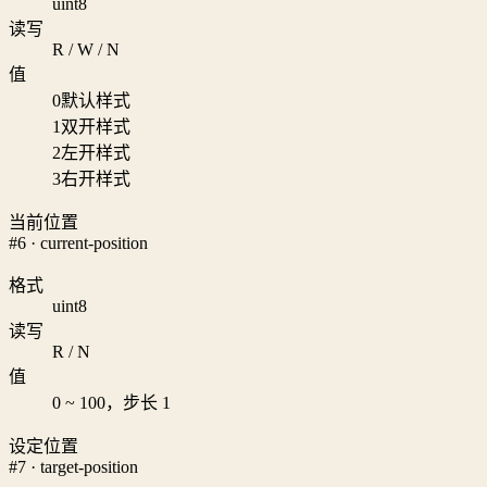
uint8
读写
R / W / N
值
0
默认样式
1
双开样式
2
左开样式
3
右开样式
当前位置
#6 · current-position
格式
uint8
读写
R / N
值
0 ~ 100，步长 1
设定位置
#7 · target-position