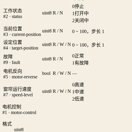
0
停止
工作状态
uint8
R / N
1
打开中
#2 · status
2
关闭中
当前位置
uint8
R / N
0 ~ 100，步长 1
#3 · current-position
设定位置
uint8
R / W / N
0 ~ 100，步长 1
#4 · target-position
0
正常
故障
uint8
R / N
#9 · fault
1
有故障
电机反向
bool
R / W / N
—
#5 · motor-reverse
0
高速
窗帘运行速度
uint8
R / W / N
1
中速
#7 · speed-level
2
低速
电机控制
#1 · motor-control
格式
uint8