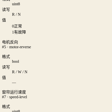
uint8
读写
R / N
值
0
正常
1
有故障
电机反向
#5 · motor-reverse
格式
bool
读写
R / W / N
值
—
窗帘运行速度
#7 · speed-level
格式
uint8