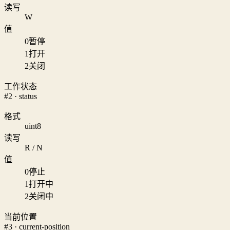
读写
W
值
0
暂停
1
打开
2
关闭
工作状态
#2 · status
格式
uint8
读写
R / N
值
0
停止
1
打开中
2
关闭中
当前位置
#3 · current-position