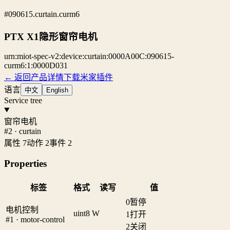
#090615.curtain.curm6
PTX X1隐形窗帘电机
urn:miot-spec-v2:device:curtain:0000A00C:090615-
curm6:1:0000D031
← 返回产品详情
下载米家插件
语言
中文
English
Service tree
窗帘电机
#2 · curtain
属性 7
动作 2
事件 2
Properties
标签
格式
读写
值
0
暂停
电机控制
uint8
W
1
打开
#1 · motor-control
2
关闭