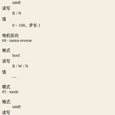
uint8
读写
R / N
值
0 ~ 100，步长 1
电机反向
#4 · motor-reverse
格式
bool
读写
R / W / N
值
—
模式
#5 · mode
格式
uint8
读写