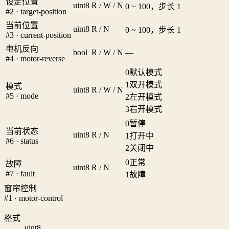
设定位置
uint8
R / W / N
0 ~ 100，步长 1
#2 · target-position
当前位置
uint8
R / N
0 ~ 100，步长 1
#3 · current-position
电机反向
bool
R / W / N
—
#4 · motor-reverse
0
默认模式
1
双开模式
模式
uint8
R / W / N
#5 · mode
2
左开模式
3
右开模式
0
暂停
当前状态
uint8
R / N
1
打开中
#6 · status
2
关闭中
0
正常
故障
uint8
R / N
#7 · fault
1
故障
窗帘控制
#1 · motor-control
格式
uint8