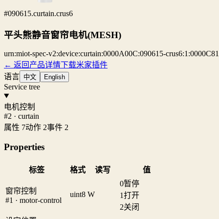
#090615.curtain.crus6
平头熊静音窗帘电机(MESH)
urn:miot-spec-v2:device:curtain:0000A00C:090615-crus6:1:0000C8
← 返回产品详情
下载米家插件
语言
中文
English
Service tree
电机控制
#2 · curtain
属性 7
动作 2
事件 2
Properties
标签
格式
读写
值
0
暂停
窗帘控制
uint8
W
1
打开
#1 · motor-control
2
关闭