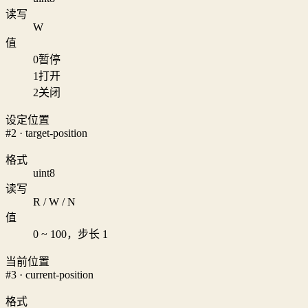
读写
W
值
0
暂停
1
打开
2
关闭
设定位置
#2 · target-position
格式
uint8
读写
R / W / N
值
0 ~ 100，步长 1
当前位置
#3 · current-position
格式