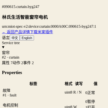
#090615.curtain.byg247
林氏生活智能窗帘电机
urn:miot-spec-v2:device:curtain:0000A00C:090615-byg247:1
← 返回产品详情
下载米家插件
语言
中文
English
Service tree
窗帘
#2 · curtain
属性 7
动作 2
事件 2
Properties
标签
格式
读写
值
故障
uint8
R / N
0
正常
#1 · fault
0
暂停
电机控制
uint8
W
1
打开