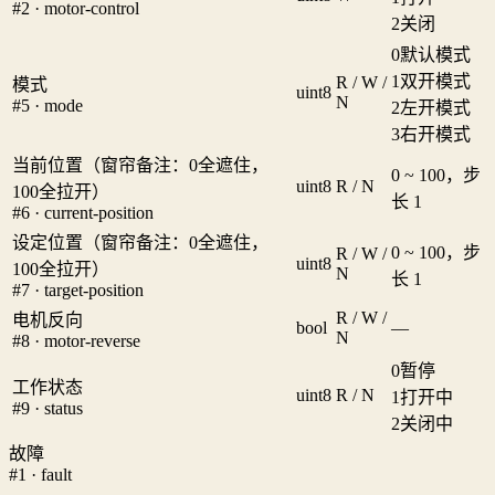
#2 · motor-control
2
关闭
0
默认模式
1
双开模式
R / W /
模式
uint8
N
#5 · mode
2
左开模式
3
右开模式
当前位置（窗帘备注：0全遮住，
0 ~ 100，步
uint8
R / N
100全拉开）
长 1
#6 · current-position
设定位置（窗帘备注：0全遮住，
0 ~ 100，步
R / W /
uint8
100全拉开）
N
长 1
#7 · target-position
R / W /
电机反向
bool
—
N
#8 · motor-reverse
0
暂停
工作状态
uint8
R / N
1
打开中
#9 · status
2
关闭中
故障
#1 · fault