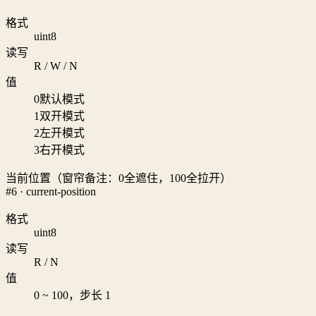
格式
uint8
读写
R / W / N
值
0
默认模式
1
双开模式
2
左开模式
3
右开模式
当前位置（窗帘备注：0全遮住，100全拉开）
#6 · current-position
格式
uint8
读写
R / N
值
0 ~ 100，步长 1