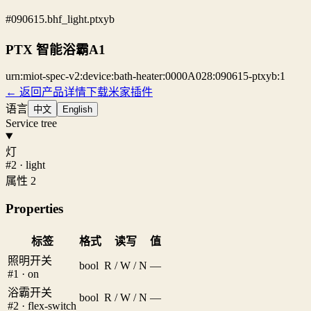
#090615.bhf_light.ptxyb
PTX 智能浴霸A1
urn:miot-spec-v2:device:bath-heater:0000A028:090615-ptxyb:1
← 返回产品详情
下载米家插件
语言
中文
English
Service tree
灯
#2 · light
属性 2
Properties
标签
格式
读写
值
照明开关
bool
R / W / N
—
#1 · on
浴霸开关
bool
R / W / N
—
#2 · flex-switch