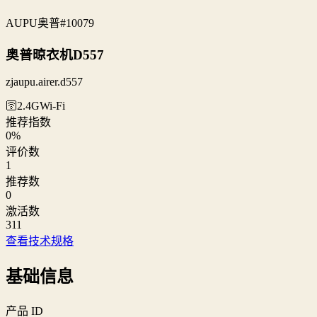
AUPU奥普
#10079
奥普晾衣机D557
zjaupu.airer.d557
🛜2.4G
Wi‑Fi
推荐指数
0
%
评价数
1
推荐数
0
激活数
311
查看技术规格
基础信息
产品 ID