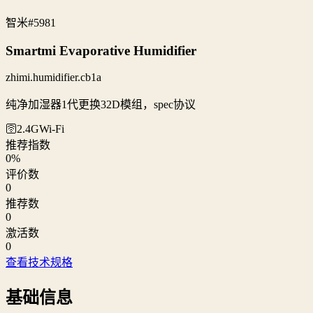
智米
#5981
Smartmi Evaporative Humidifier
zhimi.humidifier.cb1a
纯净加湿器1代更换32D模组，spec协议
🛜2.4G
Wi‑Fi
推荐指数
0
%
评价数
0
推荐数
0
激活数
0
查看技术规格
基础信息