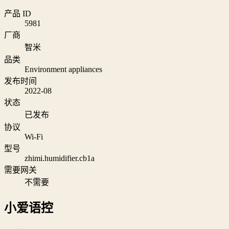
产品 ID
5981
厂商
智米
品类
Environment appliances
发布时间
2022-08
状态
已发布
协议
Wi‑Fi
型号
zhimi.humidifier.cb1a
需要网关
不需要
小爱语控