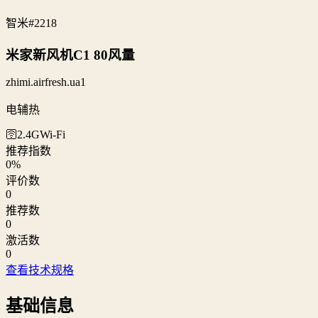
智米
#2218
米家新风机C1 80风量
zhimi.airfresh.ua1
电辅热
🛜2.4G
Wi‑Fi
推荐指数
0
%
评价数
0
推荐数
0
激活数
0
查看技术规格
基础信息