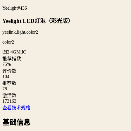
Yeelight
#436
Yeelight LED灯泡（彩光版）
yeelink.light.color2
color2
🛜2.4G
MiIO
推荐指数
75
%
评价数
104
推荐数
78
激活数
173163
查看技术规格
基础信息