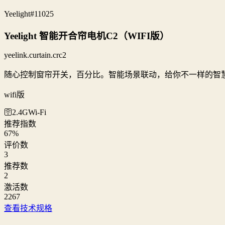
Yeelight
#11025
Yeelight 智能开合帘电机C2（WIFI版）
yeelink.curtain.crc2
随心控制窗帘开关，百分比。智能场景联动，给你不一样的智
wifi版
🛜2.4G
Wi‑Fi
推荐指数
67
%
评价数
3
推荐数
2
激活数
2267
查看技术规格