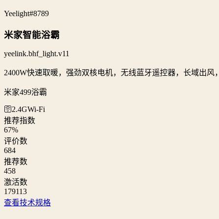
Yeelight
#8789
米家智能浴霸
yeelink.bhf_light.v11
2400W快速取暖，强劲双核电机，无线蓝牙遥控器，长域出风
米家499浴霸
🛜2.4G
Wi‑Fi
推荐指数
67
%
评价数
684
推荐数
458
激活数
179113
查看技术规格