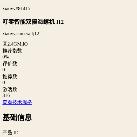
xiaovv
#81415
叮零智能双摄海螺机 H2
xiaovv.camera.fj12
🛜2.4G
MiIO
推荐指数
0
%
评价数
0
推荐数
0
激活数
316
查看技术规格
基础信息
产品 ID