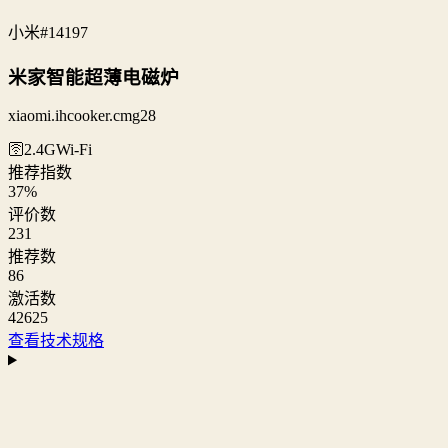
小米
#14197
米家智能超薄电磁炉
xiaomi.ihcooker.cmg28
🛜2.4G
Wi‑Fi
推荐指数
37
%
评价数
231
推荐数
86
激活数
42625
查看技术规格