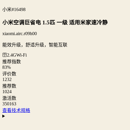
小米
#16498
小米空调巨省电 1.5匹 一级 适用米家速冷静
xiaomi.airc.r09h00
能效升级，舒适升级，智能互联
🛜2.4G
Wi‑Fi
推荐指数
83
%
评价数
1232
推荐数
1024
激活数
350163
查看技术规格