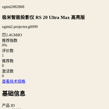
xgimi2
#82868
极米智能投影仪 RS 20 Ultra Max 高亮版
xgimi2.projector.g0099
🛜2.4G
MiIO
推荐指数
0
%
评价数
1
推荐数
0
激活数
0
查看技术规格
基础信息
产品 ID