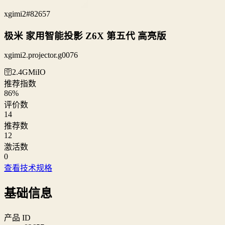
xgimi2
#82657
极米 家用智能投影 Z6X 第五代 高亮版
xgimi2.projector.g0076
🛜2.4G
MiIO
推荐指数
86
%
评价数
14
推荐数
12
激活数
0
查看技术规格
基础信息
产品 ID