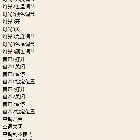
灯光2色温调节
灯光2颜色调节
灯光3开
灯光3关
灯光3亮度调节
灯光3色温调节
灯光3颜色调节
窗帘1打开
窗帘1关闭
窗帘1暂停
窗帘1指定位置
窗帘2打开
窗帘2关闭
窗帘2暂停
窗帘2指定位置
空调开启
空调关闭
空调制冷模式