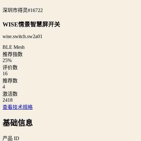
深圳市得灵
#16722
WISE情景智慧屏开关
wise.switch.sw2a01
BLE Mesh
推荐指数
25
%
评价数
16
推荐数
4
激活数
2418
查看技术规格
基础信息
产品 ID