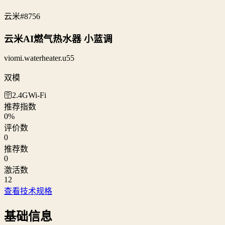
云米
#8756
云米AI燃气热水器 小蓝调
viomi.waterheater.u55
双模
🛜2.4G
Wi‑Fi
推荐指数
0
%
评价数
0
推荐数
0
激活数
12
查看技术规格
基础信息