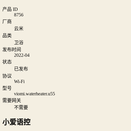
产品 ID
8756
厂商
云米
品类
卫浴
发布时间
2022-04
状态
已发布
协议
Wi‑Fi
型号
viomi.waterheater.u55
需要网关
不需要
小爱语控