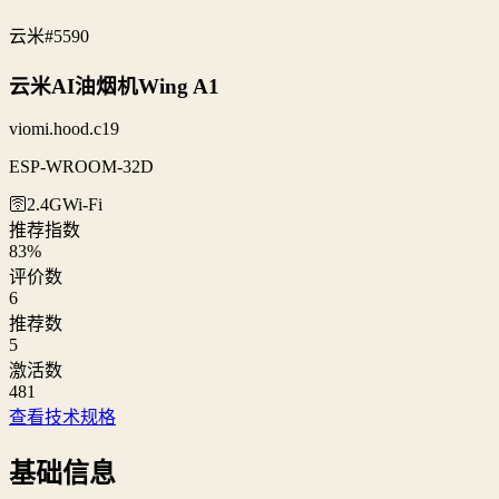
云米
#5590
云米AI油烟机Wing A1
viomi.hood.c19
ESP-WROOM-32D
🛜2.4G
Wi‑Fi
推荐指数
83
%
评价数
6
推荐数
5
激活数
481
查看技术规格
基础信息