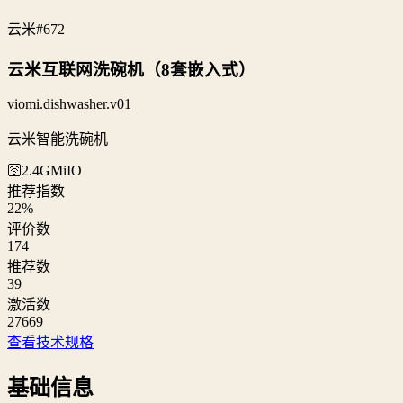
云米
#672
云米互联网洗碗机（8套嵌入式）
viomi.dishwasher.v01
云米智能洗碗机
🛜2.4G
MiIO
推荐指数
22
%
评价数
174
推荐数
39
激活数
27669
查看技术规格
基础信息