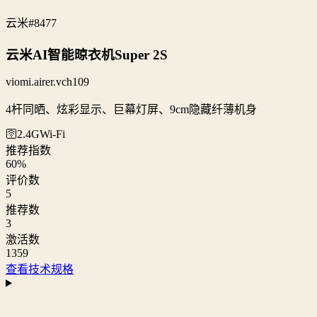
云米
#8477
云米AI智能晾衣机Super 2S
viomi.airer.vch109
4杆同晒、炫彩显示、巨幕灯屏、9cm隐藏纤薄机身
🛜2.4G
Wi‑Fi
推荐指数
60
%
评价数
5
推荐数
3
激活数
1359
查看技术规格