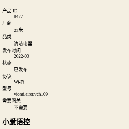
产品 ID
8477
厂商
云米
品类
清洁电器
发布时间
2022-03
状态
已发布
协议
Wi‑Fi
型号
viomi.airer.vch109
需要网关
不需要
小爱语控