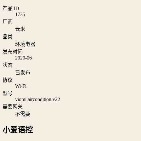
产品 ID
1735
厂商
云米
品类
环境电器
发布时间
2020-06
状态
已发布
协议
Wi‑Fi
型号
viomi.aircondition.v22
需要网关
不需要
小爱语控