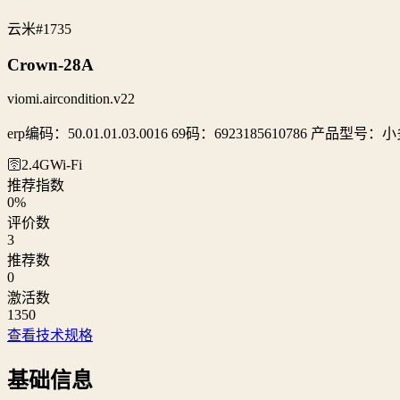
云米
#1735
Crown-28A
viomi.aircondition.v22
erp编码：50.01.01.03.0016 69码：6923185610786 产品型号：
🛜2.4G
Wi‑Fi
推荐指数
0
%
评价数
3
推荐数
0
激活数
1350
查看技术规格
基础信息