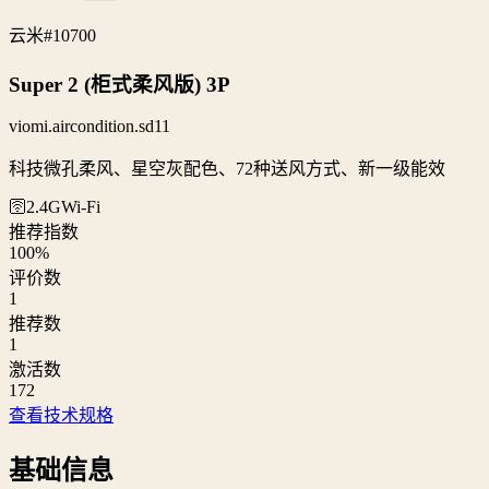
云米
#10700
Super 2 (柜式柔风版) 3P
viomi.aircondition.sd11
科技微孔柔风、星空灰配色、72种送风方式、新一级能效
🛜2.4G
Wi‑Fi
推荐指数
100
%
评价数
1
推荐数
1
激活数
172
查看技术规格
基础信息