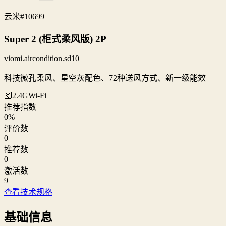
云米
#10699
Super 2 (柜式柔风版) 2P
viomi.aircondition.sd10
科技微孔柔风、星空灰配色、72种送风方式、新一级能效
🛜2.4G
Wi‑Fi
推荐指数
0
%
评价数
0
推荐数
0
激活数
9
查看技术规格
基础信息