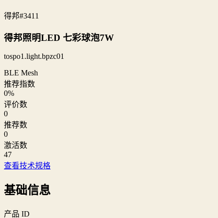
得邦
#3411
得邦照明LED 七彩球泡7W
tospo1.light.bpzc01
BLE Mesh
推荐指数
0
%
评价数
0
推荐数
0
激活数
47
查看技术规格
基础信息
产品 ID