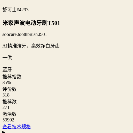
舒可士
#4293
米家声波电动牙刷T501
soocare.toothbrush.t501
AI精准洁牙，高效净白牙齿
一供
蓝牙
推荐指数
85
%
评价数
318
推荐数
271
激活数
59902
查看技术规格