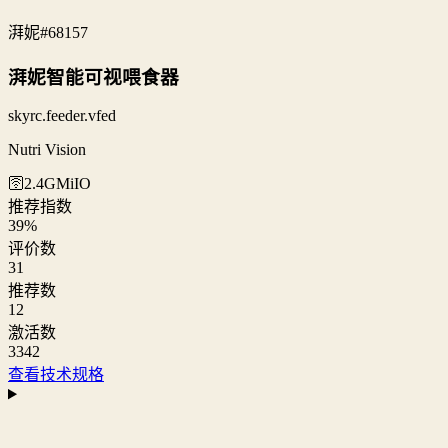
湃妮
#68157
湃妮智能可视喂食器
skyrc.feeder.vfed
Nutri Vision
🛜2.4G
MiIO
推荐指数
39
%
评价数
31
推荐数
12
激活数
3342
查看技术规格