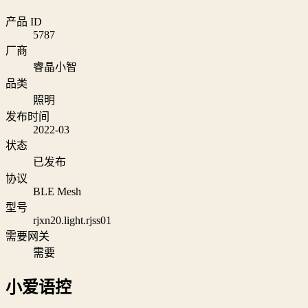
产品 ID
5787
厂商
睿晶小智
品类
照明
发布时间
2022-03
状态
已发布
协议
BLE Mesh
型号
rjxn20.light.rjss01
需要网关
需要
小爱语控