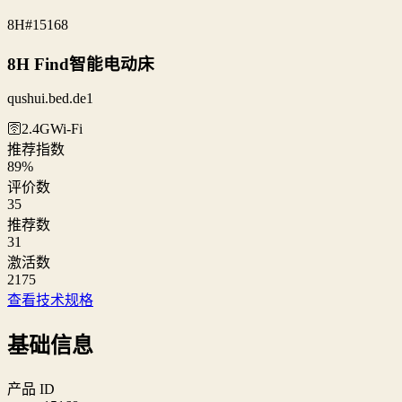
8H
#15168
8H Find智能电动床
qushui.bed.de1
🛜2.4G
Wi‑Fi
推荐指数
89
%
评价数
35
推荐数
31
激活数
2175
查看技术规格
基础信息
产品 ID