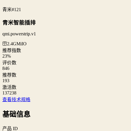
青米
#121
青米智能插排
qmi.powerstrip.v1
🛜2.4G
MiIO
推荐指数
23
%
评价数
846
推荐数
193
激活数
137238
查看技术规格
基础信息
产品 ID