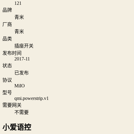
121
品牌
青米
厂商
青米
品类
插座开关
发布时间
2017-11
状态
已发布
协议
MiIO
型号
qmi.powerstrip.v1
需要网关
不需要
小爱语控