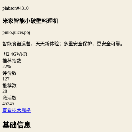
plabson
#4310
米家智能小破壁料理机
pinlo.juicer.pbj
智能食谱运营，天天新体验；多重安全保护，更安全可靠。
🛜2.4G
Wi‑Fi
推荐指数
22
%
评价数
127
推荐数
28
激活数
45245
查看技术规格
基础信息