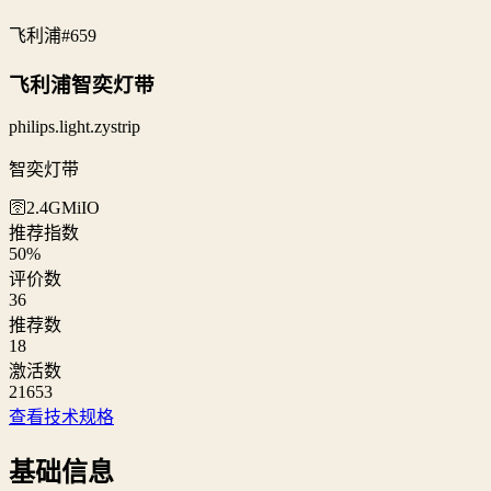
飞利浦
#659
飞利浦智奕灯带
philips.light.zystrip
智奕灯带
🛜2.4G
MiIO
推荐指数
50
%
评价数
36
推荐数
18
激活数
21653
查看技术规格
基础信息